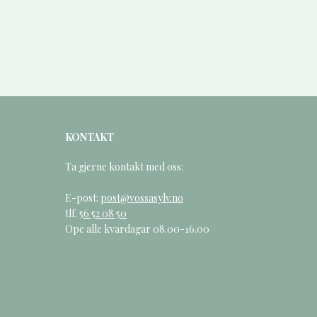
KONTAKT
Ta gjerne kontakt med oss:
E-post:
post@vossasylv.no
tlf.
56 52 08 50
Ope alle kvardagar 08.00-16.00