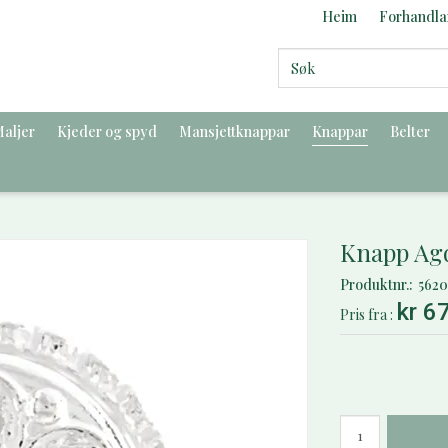
Heim
Forhandla
aljer
Kjeder og spyd
Mansjettknappar
Knappar
Belter
Knapp Agd
Produktnr.
562
kr 6
Pris
fra