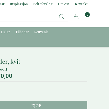
rar
Inspirasjon
Belteforslag
Om oss
Kontakt
0
Dalar
Tilbehør
Souvenir
er, kvit
000H
70,00
KJØP