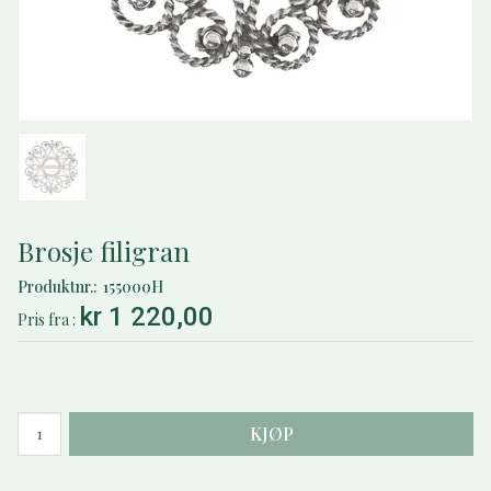
Brosje filigran
Produktnr.
155000H
kr 1 220,00
Pris
fra
KJØP