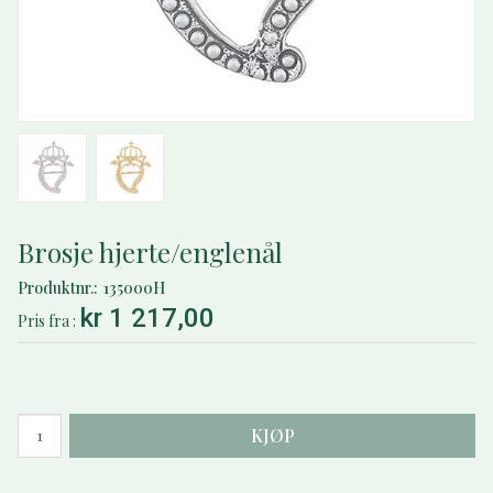
Brosje hjerte/englenål
Produktnr.
135000H
kr 1 217,00
Pris
fra
KJØP