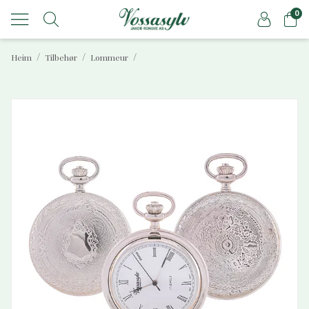
0
/
/
/
Heim
Tilbehør
Lommeur