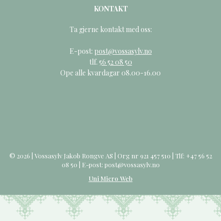
KONTAKT
Ta gjerne kontakt med oss:
E-post:
post@vossasylv.no
tlf.
56 52 08 50
Ope alle kvardagar 08.00-16.00
© 2026 | Vossasylv Jakob Rongve AS | Org nr 921 457 510 | Tlf: +47 56 52
08 50 | E-post: post@vossasylv.no
Uni Micro Web