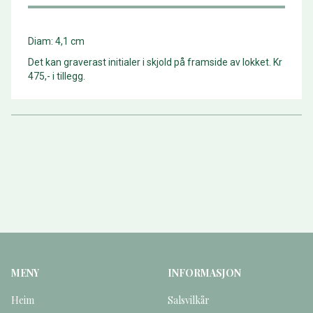
Diam: 4,1 cm
Det kan graverast initialer i skjold på framside av lokket. Kr
475,- i tillegg.
MENY
INFORMASJON
Heim
Salsvilkår